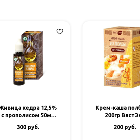
Живица кедра 12,5%
Крем-каша пол
с прополисом 50мл
200гр ВастЭ
Дом кедра
руб.
руб.
300
200