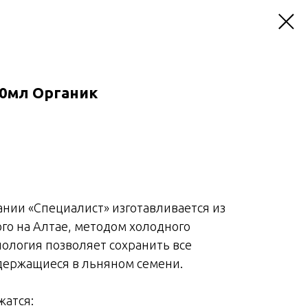
50мл Органик
ании «Специалист» изготавливается из
го на Алтае, методом холодного
нология позволяет сохранить все
держащиеся в льняном семени.
жатся: