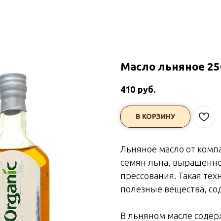
Масло льняное 2
руб.
410
В КОРЗИНУ
Льняное масло от комп
семян льна, выращенно
прессования. Такая тех
полезные вещества, со
В льняном масле содер