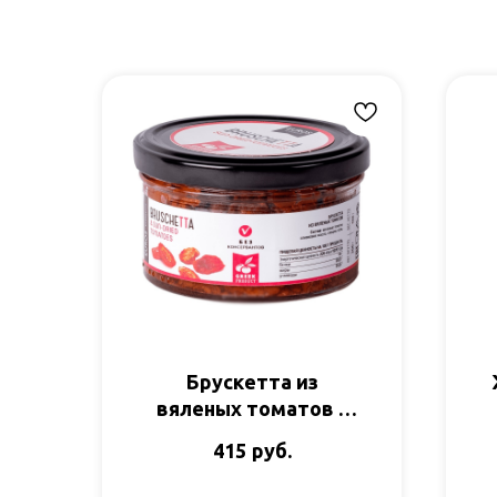
Брускетта из
вяленых томатов с
олив.маслом и
руб.
415
специями 150гр