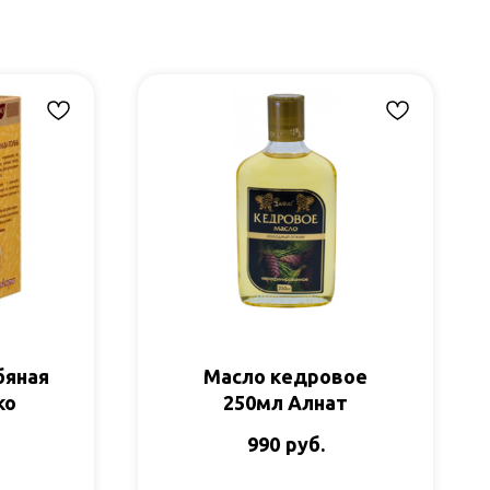
бяная
Масло кедровое
ко
250мл Алнат
руб.
990