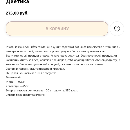
Диетика
275,00
руб.
В КОРЗИНУ
Рисовые макароны без глютена Ракушки содержат большое количество витаминов и
минеральных солей, имеет высокую пищевую и биологическую ценность.
Безглютеновый продукт от российского производителя безглютеновой продукции
компании Диетика предназначен для людей, соблюдающих безглютеновую диету, в
том числе больным целиакией и людей, склонных к аллергии на глютен.
Состав: рисовая мука, тапиоковый крахмал.
Пищевая ценность на 100 г продукта:
Белки — 4 г
Жиры — 0,8 г
Углеводы — 82 г
Энергетическая ценность на 100 г продукта: 350 ккал.
Страна производства: Россия.