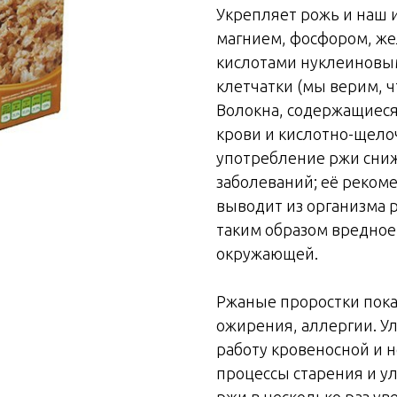
Укрепляет рожь и наш 
магнием, фосфором, же
кислотами нуклеиновыми
клетчатки (мы верим, чт
Волокна, содержащиеся 
крови и кислотно-щелоч
употребление ржи сниж
заболеваний; её реком
выводит из организма 
таким образом вредное
окружающей.
Ржаные проростки пока
ожирения, аллергии. У
работу кровеносной и 
процессы старения и у
ржи в несколько раз ув