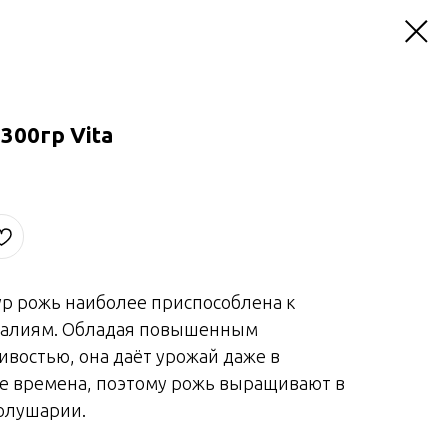
300гр Vita
ур рожь наиболее приспособлена к
еалиям. Обладая повышенным
востью, она даёт урожай даже в
е времена, поэтому рожь выращивают в
олушарии.