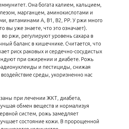
иммунитет. Она богата калием, кальцием,
лезом, марганцем, аминокислотами и
, витаминами А, В1, В2, РР. У ржи много
о вы уже знаете, что это означает).
во ржи, регулируют уровень сахара в
ный баланс в кишечнике. Считается, что
ает риск раковых и сердечно-сосудистых
ендуют при ожирении и диабете. Рожь
радионуклеиды и пестициды, снижая
 воздействие среды, укоризненно нас
заны при лечении ЖКТ, диабета,
лучшая обмен веществ и нормализуя
нервной систем, рожь замедляет
лучшает состояние кожи. В пророщенной
еличивается количество