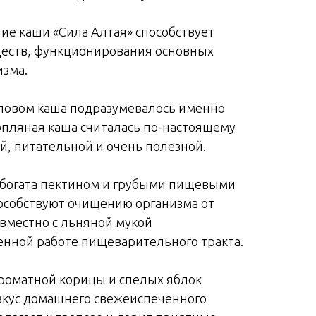
ие каши «Сила Алтая» способствует
еств, функционирования основных
изма.
словом каша подразумевалось именно
опляная каша считалась по-настоящему
й, питательной и очень полезной.
 богата пектином и грубыми пищевыми
особствуют очищению организма от
овместно с льняной мукой
енной работе пищеварительного тракта.
роматной корицы и спелых яблок
вкус домашнего свежеиспеченного