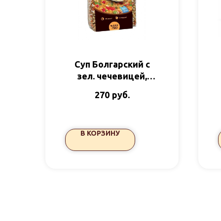
Суп Болгарский с
зел. чечевицей,
помидорами и
руб.
270
сельдереем 250гр
Здороведа
В КОРЗИНУ