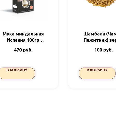
Мука миндальная
Шамбала (Чам
Испания 100гр
Пажитник) зе
Полеззно
руб.
руб.
470
100
В КОРЗИНУ
В КОРЗИНУ