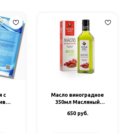
 с
Масло виноградное
ливой
350мл Масляный
Дом
Король
руб.
650