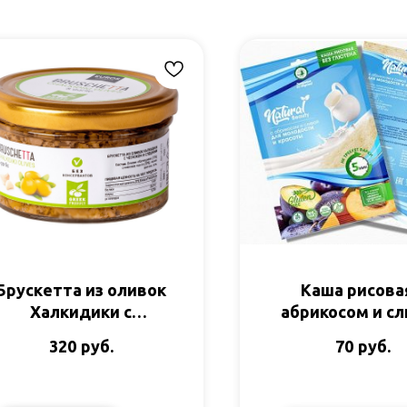
Брускетта из оливок
Каша рисовая
Халкидики с
абрикосом и с
чесноком и
б/глют 30г 
руб.
руб.
320
70
специями 150гр
Кедра