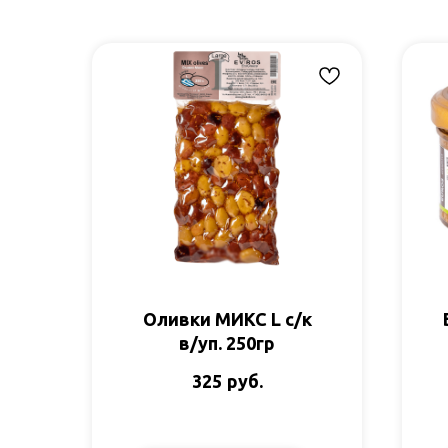
Оливки МИКС L с/к
в/уп. 250гр
руб.
325