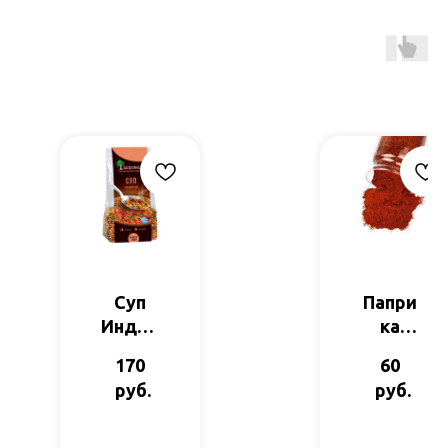
Суп
Папри
Индий
ка
ский с
молот
170
60
маше
ая
руб.
руб.
м и
кр.чеч
евице