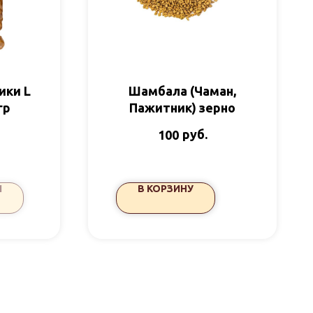
ики L
Шамбала (Чаман,
гр
Пажитник) зерно
руб.
100
И
В КОРЗИНУ