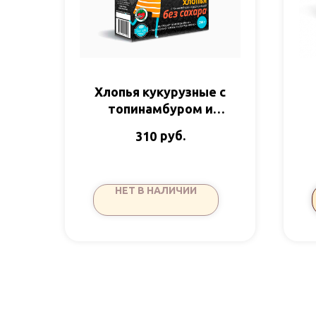
Хлопья кукурузные с
топинамбуром и
расторопшей б/сах
руб.
310
250гр Полеззно
НЕТ В НАЛИЧИИ