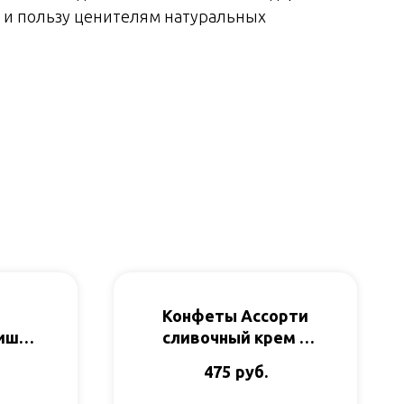
 и пользу ценителям натуральных
Конфеты Ассорти
ишки
сливочный крем и
00гр
капучино 135гр
руб.
475
Корнилов и Ко