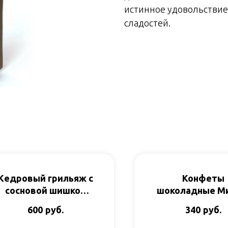
истинное удовольствие
сладостей.
Кедровый грильяж с
Конфеты
сосновой шишкой
шоколадные М
120гр Территория
в лесу б/сах 2
руб.
руб.
600
340
Тайги
Победа