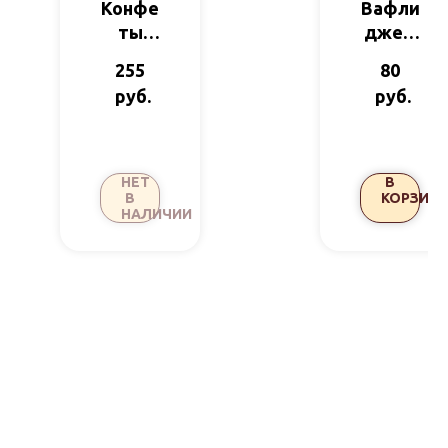
Конфе
Вафли
ты
джем
кокосо
морко
255
80
вые с
вь-
руб.
руб.
фиста
абрик
шкой
ос б/
70гр
сах б/
Cocon
глют
НЕТ
В
essa
21гр
В
КОРЗИНУ
НАЛИЧИИ
ВАСТ
ЭКО