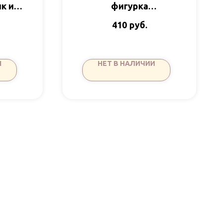
к и
фигурка
гр SB
Комп.мышка 80гр
руб.
410
Время Шоколада
И
НЕТ В НАЛИЧИИ