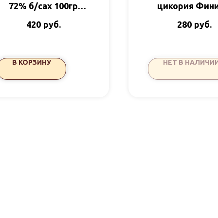
72% б/сах 100гр
цикория Фини
Победа
малина б/сах 45
руб.
руб.
420
280
В КОРЗИНУ
НЕТ В НАЛИЧИ