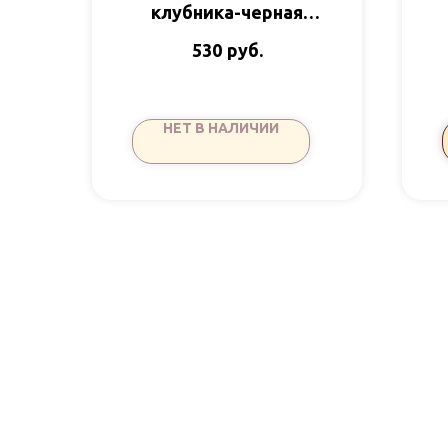
клубника-черная
смородина-
руб.
530
фисташки-фундук
85гр Время
Шоколада
НЕТ В НАЛИЧИИ