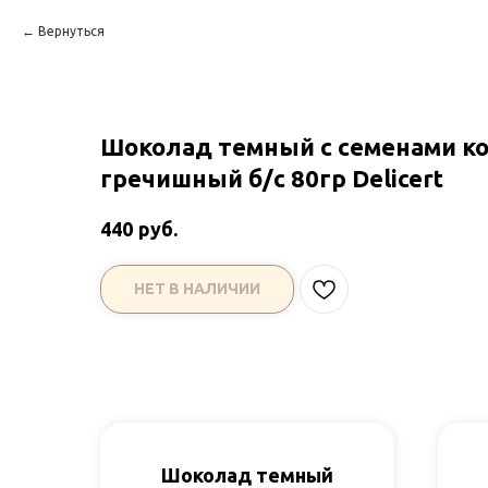
Вернуться
Шоколад темный с семенами к
гречишный б/с 80гр Delicert
руб.
440
НЕТ В НАЛИЧИИ
Шоколад темный