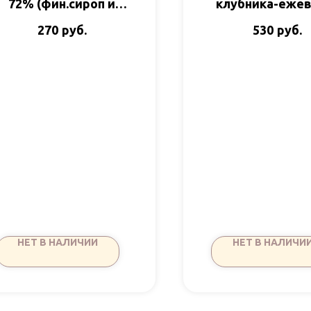
72% (фин.сироп и
клубника-ежев
кокос ) 90гр Добро
семена тыквы 
руб.
руб.
270
530
Время Шокол
НЕТ В НАЛИЧИИ
НЕТ В НАЛИЧИ