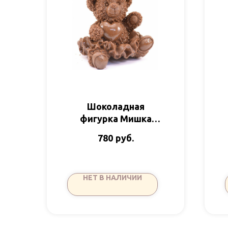
Шоколадная
фигурка Мишка
девочка в юбке
руб.
780
360гр ШС
НЕТ В НАЛИЧИИ