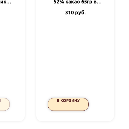
ика-
52% какао 65гр в
85гр
ассортименте
руб.
310
ада
И
В КОРЗИНУ