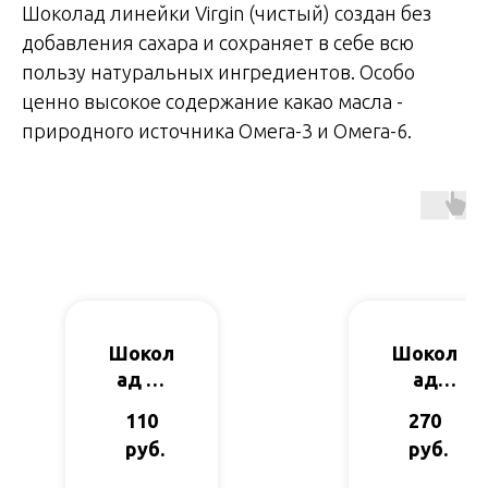
Шоколад линейки Virgin (чистый) создан без
добавления сахара и сохраняет в себе всю
пользу натуральных ингредиентов. Особо
ценно высокое содержание какао масла -
природного источника Омега-3 и Омега-6.
Шокол
Шокол
ад на
ад
сироп
Горьк
110
270
е
ий
руб.
руб.
топин
72%
амбур
(фин.