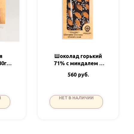
я
Шоколад горький
80гр
71% с миндалем и
ада
морской солью 100гр
руб.
560
Delicert
И
НЕТ В НАЛИЧИИ