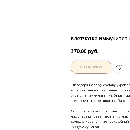
Клетчатка Иммунитет 
руб.
370,00
В КОРЗИНУ
Благодаря новому составу укрепл
волокна очищают кишечник и под
укрепляет иммунитет. Имбирь, кур
компоненты. Хвоя пихты сибирск
Состав: оболочка пшеничного зерн
лист, череда трава, тысячелистник т
солодка корень), имбирь сушёный,
куркума сушёная.