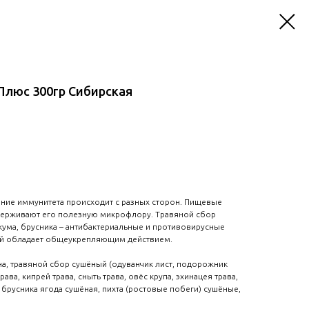
Плюс 300гр Сибирская
ение иммунитета происходит с разных сторон. Пищевые
держивают его полезную микрофлору. Травяной сбор
кума, брусника – антибактериальные и противовирусные
ой обладает общеукрепляющим действием.
а, травяной сбор сушёный (одуванчик лист, подорожник
рава, кипрей трава, сныть трава, овёс крупа, эхинацея трава,
 брусника ягода сушёная, пихта (ростовые побеги) сушёные,