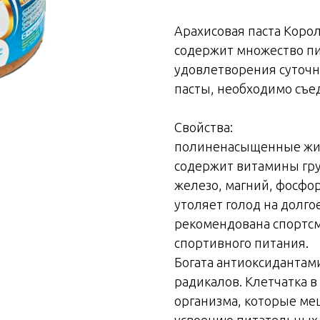
Арахисовая паста Коро
содержит множество пи
удовлетворения суточн
пасты, необходимо съе
Свойства:
полиненасыщенные жир
содержит витамины груп
железо, магний, фосфор
утоляет голод на долго
рекомендована спортс
спортивного питания.
Богата антиоксидантам
радикалов. Клетчатка в
организма, которые м
усвоению питательных 