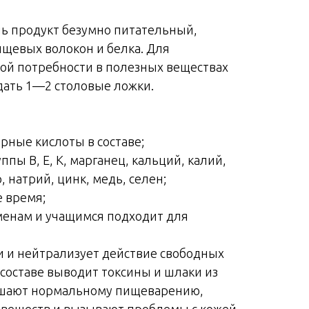
ль продукт безумно питательный,
щевых волокон и белка. Для
ой потребности в полезных веществах
дать 1—2 столовые ложки.
ные кислоты в составе;
пы B, E, K, марганец, кальций, калий,
, натрий, цинк, медь, селен;
е время;
менам и учащимся подходит для
и и нейтрализует действие свободных
 составе выводит токсины и шлаки из
ешают нормальному пищеварению,
веществ и вызывают проблемы с кожей,