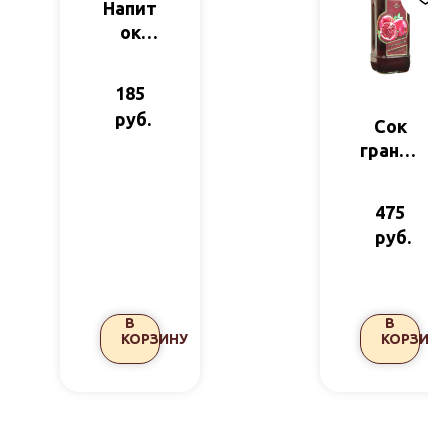
Напит
ок
Облеп
ихово
185
-
руб.
Сок
манго
гранат
вый
овый
500 мл
TIMNA
475
R 1л
руб.
В
В
КОРЗИНУ
КОРЗИНУ