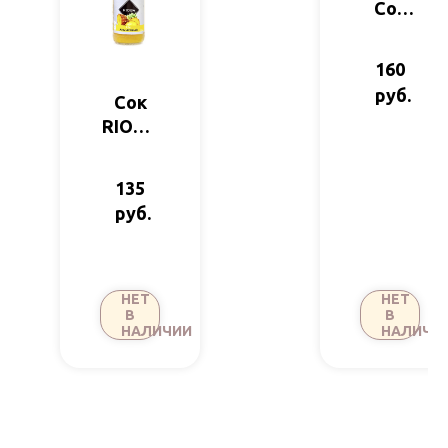
Сок
RIOBA
Грана
160
товый
руб.
Сок
250мл
RIOBA
Анана
совый
135
250мл
руб.
НЕТ
НЕТ
В
В
НАЛИЧИИ
НАЛИЧИ