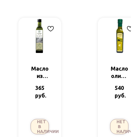
Масло
Масло
из
оливк
зарод
овое
365
540
ышей
ст/б
руб.
руб.
кукур
250мл
узы
PELOP
нераф
ONNE
500мл
SE
НЕТ
НЕТ
Красн
В
В
НАЛИЧИИ
НАЛИЧИ
одарс