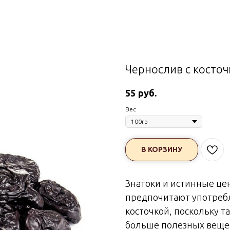
Чернослив с косто
руб.
55
Вес
В КОРЗИНУ
Знатоки и истинные це
предпочитают употреб
косточкой, поскольку т
больше полезных вещес