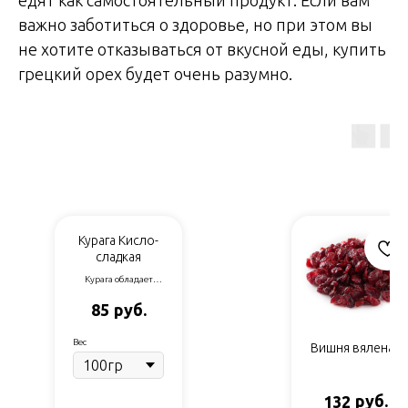
важно заботиться о здоровье, но при этом вы
не хотите отказываться от вкусной еды, купить
грецкий орех будет очень разумно.
Курага Кисло-
сладкая
Курага обладает
слегка кисловатым
руб.
85
вкусом. Благодаря
своему составу
курага оказывает
Вес
Вишня вяленая
благотворное
влияние на организм
человека, а именно:
-курага богата
руб.
132
клетчаткой обоих