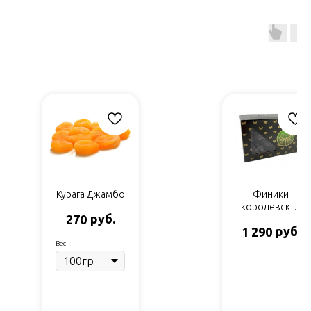
Курага Джамбо
Финики
королевские
руб.
270
Royal 0,5
руб.
1 290
Вес