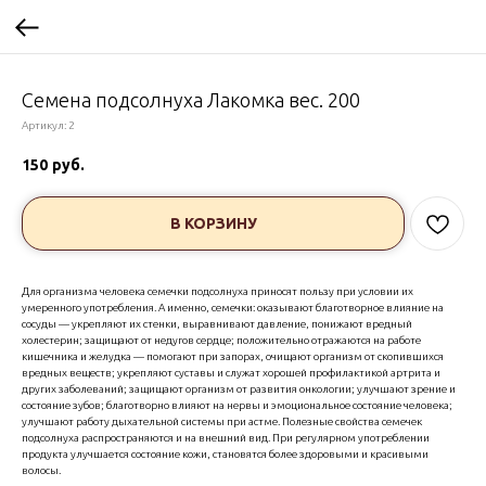
Семена подсолнуха Лакомка вес. 200
Артикул:
2
150
руб.
В КОРЗИНУ
Для организма человека семечки подсолнуха приносят пользу при условии их
умеренного употребления. А именно, семечки: оказывают благотворное влияние на
сосуды — укрепляют их стенки, выравнивают давление, понижают вредный
холестерин; защищают от недугов сердце; положительно отражаются на работе
кишечника и желудка — помогают при запорах, очищают организм от скопившихся
вредных веществ; укрепляют суставы и служат хорошей профилактикой артрита и
других заболеваний; защищают организм от развития онкологии; улучшают зрение и
состояние зубов; благотворно влияют на нервы и эмоциональное состояние человека;
улучшают работу дыхательной системы при астме. Полезные свойства семечек
подсолнуха распространяются и на внешний вид. При регулярном употреблении
продукта улучшается состояние кожи, становятся более здоровыми и красивыми
волосы.