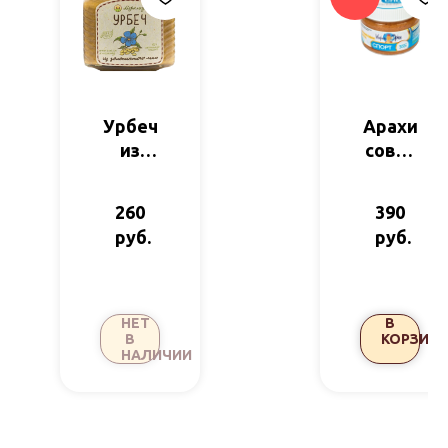
Урбеч
Арахи
из
совая
золот
паста
истог
Спорт
260
390
о льна
300гр
руб.
руб.
230гр
Корол
Мерал
ь орех
ад
НЕТ
В
В
КОРЗИНУ
НАЛИЧИИ