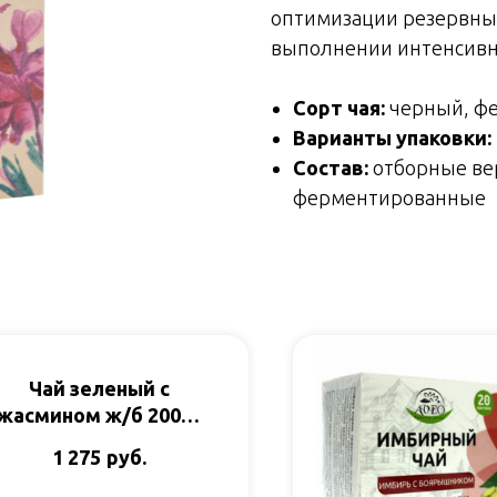
оптимизации резервны
выполнении интенсивны
Сорт чая:
черный, фе
Варианты упаковки:
Состав:
отборные вер
ферментированные
Чай зеленый с
жасмином ж/б 200гр
Impra
руб.
1 275