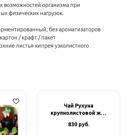
х возможностей организма при
х физических нагрузок.
рментированный, без ароматизаторов
картон / крафт / пакет
хние листья кипрея узколистного
Чай Рухуна
крупнолистовой ж/б
100гр Impra
руб.
830