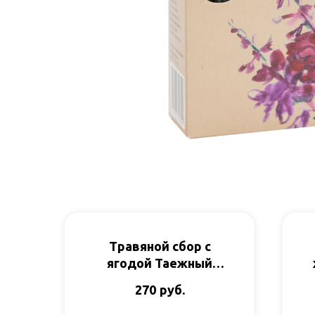
Травяной сбор с
ягодой Таежный
Дар 50гр Таежный
руб.
270
тайник