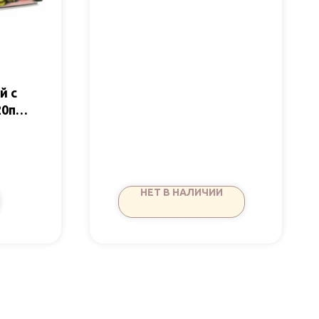
й с
0пак
НЕТ В НАЛИЧИИ