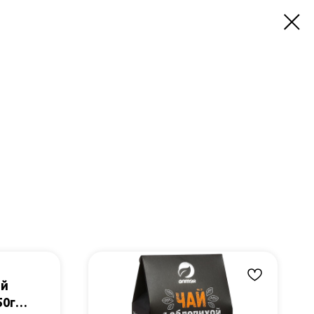
ой
50гр