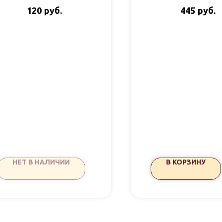
пак 60гр О самом
Территория Т
руб.
руб.
120
445
главном
НЕТ В НАЛИЧИИ
В КОРЗИНУ