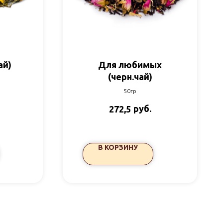
ай)
Для любимых
(черн.чай)
50гр
руб.
272,5
В КОРЗИНУ