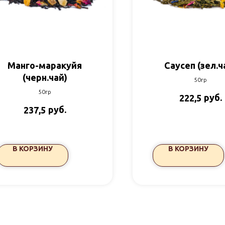
Манго-маракуйя
Саусеп (зел.ч
(черн.чай)
50гр
50гр
руб.
222,5
руб.
237,5
В КОРЗИНУ
В КОРЗИНУ