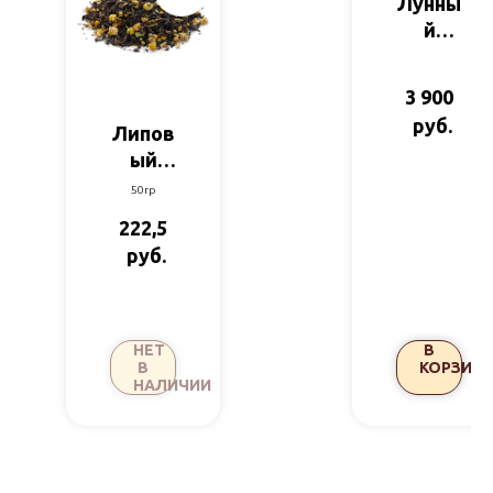
Лунны
й
замок
(купа
3 900
ж)
руб.
Липов
ый
мед
50гр
(чёрн.
222,5
чай)
руб.
НЕТ
В
В
КОРЗИНУ
НАЛИЧИИ