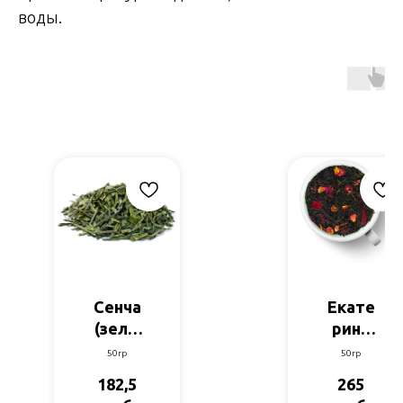
воды.
Сенча
Екате
(зел.ч
рина
ай)
Велик
50гр
50гр
ая
182,5
265
(черн.