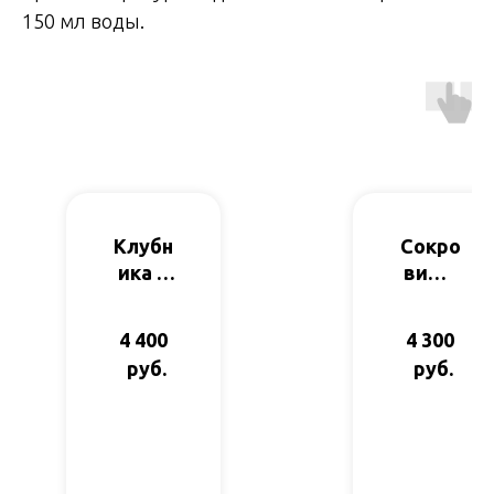
150 мл воды.
Клубн
Сокро
ика в
вища
шампа
Шейха
нском
(купа
4 400
4 300
(купа
ж)
руб.
руб.
ж)