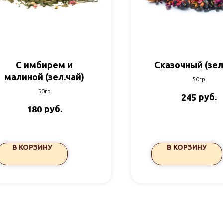
С имбирем и
Сказочный (зел
малиной (зел.чай)
50гр
50гр
руб.
245
руб.
180
В КОРЗИНУ
В КОРЗИНУ