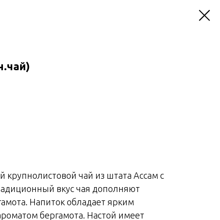
н.чай)
й крупнолистовой чай из штата Ассам с
радиционный вкус чая дополняют
амота. Напиток обладает ярким
роматом бергамота. Настой имеет