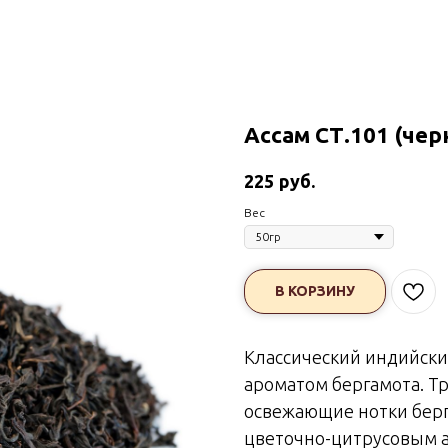
Ассам СТ.101 (чер
руб.
225
Вес
В КОРЗИНУ
Классический индийски
ароматом бергамота. Т
освежающие нотки берг
цветочно-цитрусовым а