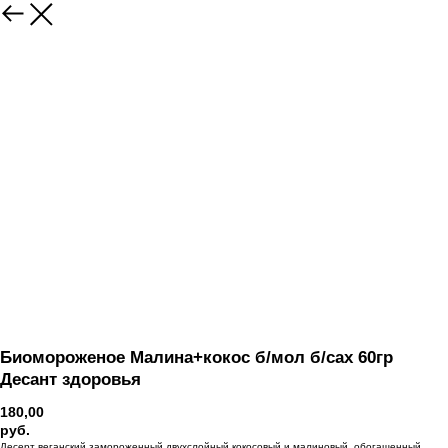
Вернуться
Биомороженое Малина+кокос б/мол б/сах 60гр
Десант здоровья
180,00
руб.
Десерт веганский замороженный двухслойный кокосовый и малиновый, обогащенный