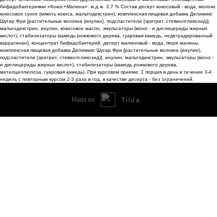
бифидобактериями «Кокос+Малина». м.д.ж. 3,7 % Состав десерт кокосовый - вода, молоко
кокосовое сухое (мякоть кокоса, мальтодекстрин), комплексная пищевая добавка Делимикс
Шугар Фри [растительные волокна (инулин), подсластители (эритрит, стевиолгликозид)],
мальтодекстрин, инулин, кокосовое масло, эмульгаторы (моно - и диглицериды жирных
кислот), стабилизаторы (камедь рожкового дерева, гуаровая камедь, недеградированный
каррагинан), концентрат бифидобактерий; десерт малиновый - вода, пюре малины,
комплексная пищевая добавка Делимикс Шугар Фри [растительные волокна (инулин),
подсластители (эритрит, стевиолгликозид)], инулин, мальтодекстрин, эмульгаторы (моно -
и диглицериды жирных кислот), стабилизаторы (камедь рожкового дерева,
метилцеллюлоза, гуаровая камедь). При курсовом приеме: 1 порция в день в течение 3-4
недель с повторным курсом 2-3 раза в год, в качестве десерта - без ограничений.
Tilda
Made on